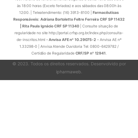
às 18:00 horas (Exceto feriados) e aos sábados das 08:00h às
12:00. | Teleatendimento: (16) 3913-8100 |
Farmacêuticas
Responsáveis: Adriana Bortoletto Feltre Ferreira CRF SP 11432
| Rita Paula Ignácio CRF SP 11340
| Consulte situação de
regularidade no site http://portal.crfsp.org.br/index.php/consulta-
de-inscritos.html –
Anvisa AFE nº 10.29075-2
– Anvisa AE nº
1.33298-0 | Anvisa Atende Ouvidoria Tel: 0800-6429782 /
Certidão de Regularidade
CRF/SP nº 12941
.
© 2023. Todos os direitos reservados. Desenvolvido por
ipharmaweb
.