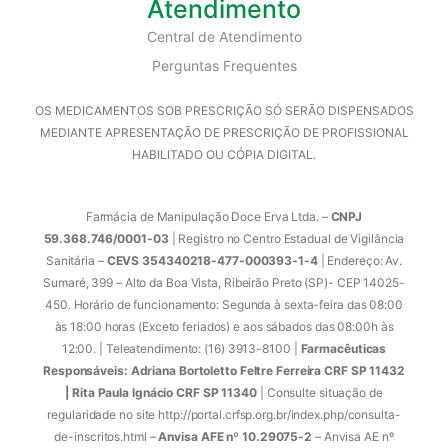
Atendimento
Central de Atendimento
Perguntas Frequentes
OS MEDICAMENTOS SOB PRESCRIÇÃO SÓ SERÃO DISPENSADOS
MEDIANTE APRESENTAÇÃO DE PRESCRIÇÃO DE PROFISSIONAL
HABILITADO OU CÓPIA DIGITAL.
Farmácia de Manipulação Doce Erva Ltda. –
CNPJ
59.368.746/0001-03
| Registro no Centro Estadual de Vigilância
Sanitária –
CEVS 354340218-477-000393-1-4
| Endereço: Av.
Sumaré, 399 – Alto da Boa Vista, Ribeirão Preto (SP)- CEP 14025-
450. Horário de funcionamento: Segunda à sexta-feira das 08:00
às 18:00 horas (Exceto feriados) e aos sábados das 08:00h às
12:00. | Teleatendimento: (16) 3913-8100 |
Farmacêuticas
Responsáveis: Adriana Bortoletto Feltre Ferreira CRF SP 11432
| Rita Paula Ignácio CRF SP 11340
| Consulte situação de
regularidade no site http://portal.crfsp.org.br/index.php/consulta-
de-inscritos.html –
Anvisa AFE nº 10.29075-2
– Anvisa AE nº