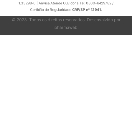
1.33298-0 | Anvisa Atende Ouvidoria Tel: 0800-6429782 /
Certidão de Regularidade
CRF/SP nº 12941
.
© 2023. Todos os direitos reservados. Desenvolvido por
ipharmaweb
.