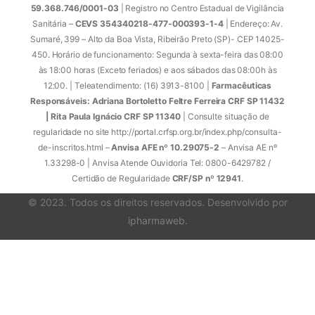
59.368.746/0001-03
| Registro no Centro Estadual de Vigilância
Sanitária –
CEVS 354340218-477-000393-1-4
| Endereço: Av.
Sumaré, 399 – Alto da Boa Vista, Ribeirão Preto (SP)- CEP 14025-
450. Horário de funcionamento: Segunda à sexta-feira das 08:00
às 18:00 horas (Exceto feriados) e aos sábados das 08:00h às
12:00. | Teleatendimento: (16) 3913-8100 |
Farmacêuticas
Responsáveis: Adriana Bortoletto Feltre Ferreira CRF SP 11432
| Rita Paula Ignácio CRF SP 11340
| Consulte situação de
regularidade no site http://portal.crfsp.org.br/index.php/consulta-
de-inscritos.html –
Anvisa AFE nº 10.29075-2
– Anvisa AE nº
1.33298-0 | Anvisa Atende Ouvidoria Tel: 0800-6429782 /
Certidão de Regularidade
CRF/SP nº 12941
.
© 2023. Todos os direitos reservados. Desenvolvido por
ipharmaweb
.