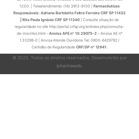
12:00. | Teleatendimento: (16) 3913-8100 |
Farmacêuticas
Responsáveis: Adriana Bortoletto Feltre Ferreira CRF SP 11432
| Rita Paula Ignácio CRF SP 11340
| Consulte situação de
regularidade no site http://portal.crfsp.org.br/index.php/consulta-
de-inscritos.html –
Anvisa AFE nº 10.29075-2
– Anvisa AE nº
1.33298-0 | Anvisa Atende Ouvidoria Tel: 0800-6429782 /
Certidão de Regularidade
CRF/SP nº 12941
.
© 2023. Todos os direitos reservados. Desenvolvido por
ipharmaweb
.