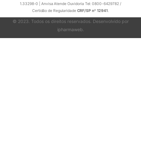
1.33298-0 | Anvisa Atende Ouvidoria Tel: 0800-6429782 /
Certidão de Regularidade
CRF/SP nº 12941
.
© 2023. Todos os direitos reservados. Desenvolvido por
ipharmaweb
.