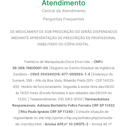
Atendimento
Central de Atendimento
Perguntas Frequentes
OS MEDICAMENTOS SOB PRESCRIÇÃO SÓ SERÃO DISPENSADOS
MEDIANTE APRESENTAÇÃO DE PRESCRIÇÃO DE PROFISSIONAL
HABILITADO OU CÓPIA DIGITAL.
Farmácia de Manipulação Doce Erva Ltda. –
CNPJ
59.368.746/0001-03
| Registro no Centro Estadual de Vigilância
Sanitária –
CEVS 354340218-477-000393-1-4
| Endereço: Av.
Sumaré, 399 – Alto da Boa Vista, Ribeirão Preto (SP)- CEP 14025-
450. Horário de funcionamento: Segunda à sexta-feira das 08:00
às 18:00 horas (Exceto feriados) e aos sábados das 08:00h às
12:00. | Teleatendimento: (16) 3913-8100 |
Farmacêuticas
Responsáveis: Adriana Bortoletto Feltre Ferreira CRF SP 11432
| Rita Paula Ignácio CRF SP 11340
| Consulte situação de
regularidade no site http://portal.crfsp.org.br/index.php/consulta-
de-inscritos.html –
Anvisa AFE nº 10.29075-2
– Anvisa AE nº