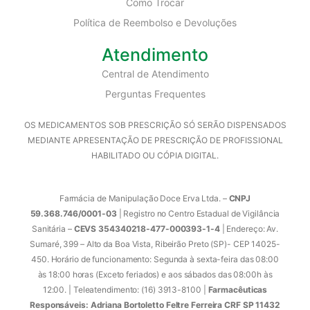
Como Trocar
Política de Reembolso e Devoluções
Atendimento
Central de Atendimento
Perguntas Frequentes
OS MEDICAMENTOS SOB PRESCRIÇÃO SÓ SERÃO DISPENSADOS
MEDIANTE APRESENTAÇÃO DE PRESCRIÇÃO DE PROFISSIONAL
HABILITADO OU CÓPIA DIGITAL.
Farmácia de Manipulação Doce Erva Ltda. –
CNPJ
59.368.746/0001-03
| Registro no Centro Estadual de Vigilância
Sanitária –
CEVS 354340218-477-000393-1-4
| Endereço: Av.
Sumaré, 399 – Alto da Boa Vista, Ribeirão Preto (SP)- CEP 14025-
450. Horário de funcionamento: Segunda à sexta-feira das 08:00
às 18:00 horas (Exceto feriados) e aos sábados das 08:00h às
12:00. | Teleatendimento: (16) 3913-8100 |
Farmacêuticas
Responsáveis: Adriana Bortoletto Feltre Ferreira CRF SP 11432