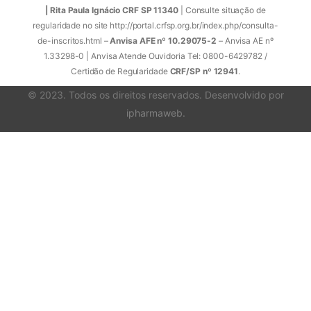
| Rita Paula Ignácio CRF SP 11340
| Consulte situação de
regularidade no site http://portal.crfsp.org.br/index.php/consulta-
de-inscritos.html –
Anvisa AFE nº 10.29075-2
– Anvisa AE nº
1.33298-0 | Anvisa Atende Ouvidoria Tel: 0800-6429782 /
Certidão de Regularidade
CRF/SP nº 12941
.
© 2023. Todos os direitos reservados. Desenvolvido por
ipharmaweb
.