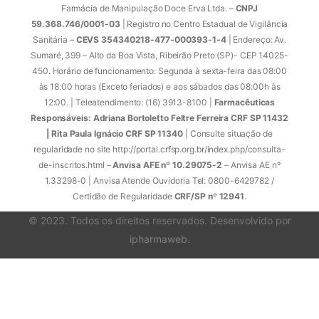
Farmácia de Manipulação Doce Erva Ltda. –
CNPJ
59.368.746/0001-03
| Registro no Centro Estadual de Vigilância
Sanitária –
CEVS 354340218-477-000393-1-4
| Endereço: Av.
Sumaré, 399 – Alto da Boa Vista, Ribeirão Preto (SP)- CEP 14025-
450. Horário de funcionamento: Segunda à sexta-feira das 08:00
às 18:00 horas (Exceto feriados) e aos sábados das 08:00h às
12:00. | Teleatendimento: (16) 3913-8100 |
Farmacêuticas
Responsáveis: Adriana Bortoletto Feltre Ferreira CRF SP 11432
| Rita Paula Ignácio CRF SP 11340
| Consulte situação de
regularidade no site http://portal.crfsp.org.br/index.php/consulta-
de-inscritos.html –
Anvisa AFE nº 10.29075-2
– Anvisa AE nº
1.33298-0 | Anvisa Atende Ouvidoria Tel: 0800-6429782 /
Certidão de Regularidade
CRF/SP nº 12941
.
© 2023. Todos os direitos reservados. Desenvolvido por
ipharmaweb
.