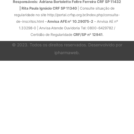
Responsáveis: Adriana Bortoletto Feltre Ferreira CRF SP 11432
| Rita Paula Ignácio CRF SP 11340
| Consulte situação de
regularidade no site http://portal.crfsp.org.br/index.php/consulta-
de-inscritos.html –
Anvisa AFE nº 10.29075-2
– Anvisa AE nº
1.33298-0 | Anvisa Atende Ouvidoria Tel: 0800-6429782 /
Certidão de Regularidade
CRF/SP nº 12941
.
© 2023. Todos os direitos reservados. Desenvolvido por
ipharmaweb
.