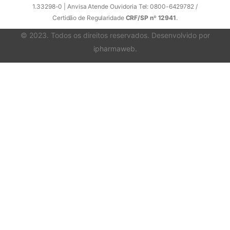
1.33298-0 | Anvisa Atende Ouvidoria Tel: 0800-6429782 /
Certidão de Regularidade
CRF/SP nº 12941
.
© 2023. Todos os direitos reservados. Desenvolvido por
ipharmaweb
.