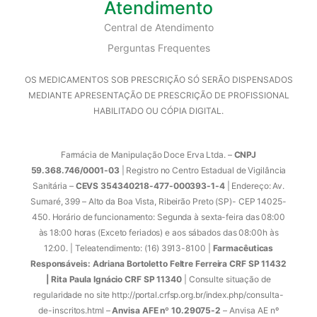
Atendimento
Central de Atendimento
Perguntas Frequentes
OS MEDICAMENTOS SOB PRESCRIÇÃO SÓ SERÃO DISPENSADOS
MEDIANTE APRESENTAÇÃO DE PRESCRIÇÃO DE PROFISSIONAL
HABILITADO OU CÓPIA DIGITAL.
Farmácia de Manipulação Doce Erva Ltda. –
CNPJ
59.368.746/0001-03
| Registro no Centro Estadual de Vigilância
Sanitária –
CEVS 354340218-477-000393-1-4
| Endereço: Av.
Sumaré, 399 – Alto da Boa Vista, Ribeirão Preto (SP)- CEP 14025-
450. Horário de funcionamento: Segunda à sexta-feira das 08:00
às 18:00 horas (Exceto feriados) e aos sábados das 08:00h às
12:00. | Teleatendimento: (16) 3913-8100 |
Farmacêuticas
Responsáveis: Adriana Bortoletto Feltre Ferreira CRF SP 11432
| Rita Paula Ignácio CRF SP 11340
| Consulte situação de
regularidade no site http://portal.crfsp.org.br/index.php/consulta-
de-inscritos.html –
Anvisa AFE nº 10.29075-2
– Anvisa AE nº