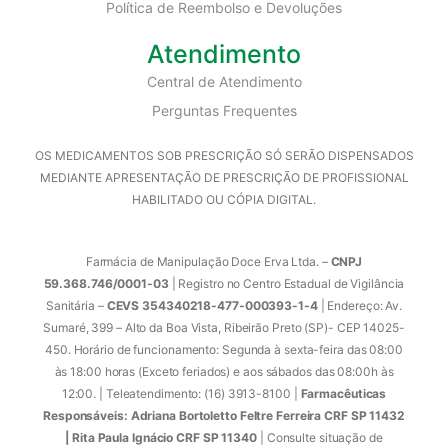
Política de Reembolso e Devoluções
Atendimento
Central de Atendimento
Perguntas Frequentes
OS MEDICAMENTOS SOB PRESCRIÇÃO SÓ SERÃO DISPENSADOS
MEDIANTE APRESENTAÇÃO DE PRESCRIÇÃO DE PROFISSIONAL
HABILITADO OU CÓPIA DIGITAL.
Farmácia de Manipulação Doce Erva Ltda. –
CNPJ
59.368.746/0001-03
| Registro no Centro Estadual de Vigilância
Sanitária –
CEVS 354340218-477-000393-1-4
| Endereço: Av.
Sumaré, 399 – Alto da Boa Vista, Ribeirão Preto (SP)- CEP 14025-
450. Horário de funcionamento: Segunda à sexta-feira das 08:00
às 18:00 horas (Exceto feriados) e aos sábados das 08:00h às
12:00. | Teleatendimento: (16) 3913-8100 |
Farmacêuticas
Responsáveis: Adriana Bortoletto Feltre Ferreira CRF SP 11432
| Rita Paula Ignácio CRF SP 11340
| Consulte situação de