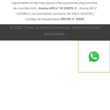
regularidade no site http://portal.crfsp.org.br/index.php/consulta-
de-inscritos.html –
Anvisa AFE nº 10.29075-2
– Anvisa AE nº
1.33298-0 | Anvisa Atende Ouvidoria Tel: 0800-6429782 /
Certidão de Regularidade
CRF/SP nº 12941
.
© 2023. Todos os direitos reservados. Desenvolvido por
ipharmaweb
.