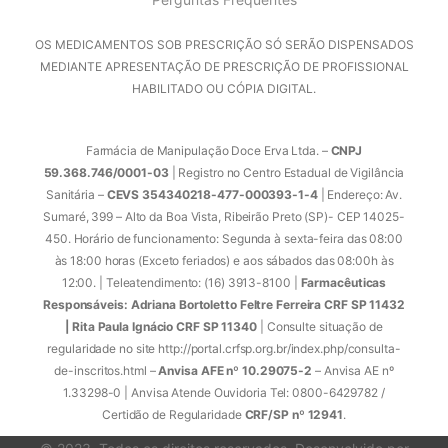
OS MEDICAMENTOS SOB PRESCRIÇÃO SÓ SERÃO DISPENSADOS
MEDIANTE APRESENTAÇÃO DE PRESCRIÇÃO DE PROFISSIONAL
HABILITADO OU CÓPIA DIGITAL.
Farmácia de Manipulação Doce Erva Ltda. –
CNPJ
59.368.746/0001-03
| Registro no Centro Estadual de Vigilância
Sanitária –
CEVS 354340218-477-000393-1-4
| Endereço: Av.
Sumaré, 399 – Alto da Boa Vista, Ribeirão Preto (SP)- CEP 14025-
450. Horário de funcionamento: Segunda à sexta-feira das 08:00
às 18:00 horas (Exceto feriados) e aos sábados das 08:00h às
12:00. | Teleatendimento: (16) 3913-8100 |
Farmacêuticas
Responsáveis: Adriana Bortoletto Feltre Ferreira CRF SP 11432
| Rita Paula Ignácio CRF SP 11340
| Consulte situação de
regularidade no site http://portal.crfsp.org.br/index.php/consulta-
de-inscritos.html –
Anvisa AFE nº 10.29075-2
– Anvisa AE nº
1.33298-0 | Anvisa Atende Ouvidoria Tel: 0800-6429782 /
Certidão de Regularidade
CRF/SP nº 12941
.