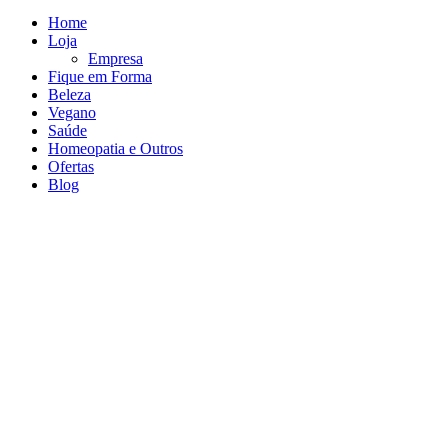
Home
Loja
Empresa
Fique em Forma
Beleza
Vegano
Saúde
Homeopatia e Outros
Ofertas
Blog