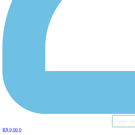
Pesquisar
produtos
R$
0,00
0