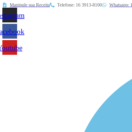
Ir
Manipule sua Receita
Telefone: 16 3913-8100
Whatsapp: 
para
nstagram
o
conteúdo
acebook
Youtube