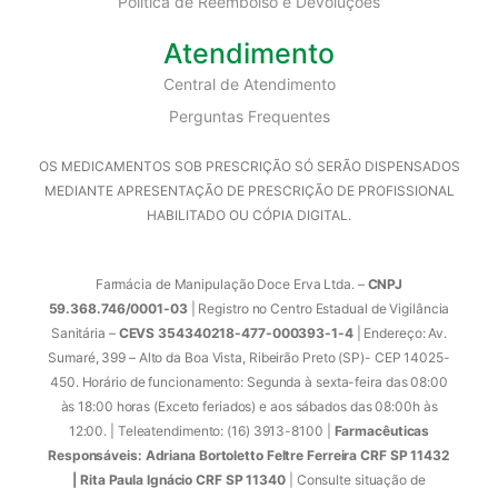
Política de Reembolso e Devoluções
Atendimento
Central de Atendimento
Perguntas Frequentes
OS MEDICAMENTOS SOB PRESCRIÇÃO SÓ SERÃO DISPENSADOS
MEDIANTE APRESENTAÇÃO DE PRESCRIÇÃO DE PROFISSIONAL
HABILITADO OU CÓPIA DIGITAL.
Farmácia de Manipulação Doce Erva Ltda. –
CNPJ
59.368.746/0001-03
| Registro no Centro Estadual de Vigilância
Sanitária –
CEVS 354340218-477-000393-1-4
| Endereço: Av.
Sumaré, 399 – Alto da Boa Vista, Ribeirão Preto (SP)- CEP 14025-
450. Horário de funcionamento: Segunda à sexta-feira das 08:00
às 18:00 horas (Exceto feriados) e aos sábados das 08:00h às
12:00. | Teleatendimento: (16) 3913-8100 |
Farmacêuticas
Responsáveis: Adriana Bortoletto Feltre Ferreira CRF SP 11432
| Rita Paula Ignácio CRF SP 11340
| Consulte situação de