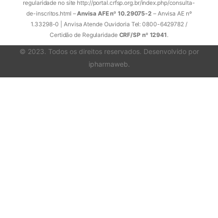
regularidade no site http://portal.crfsp.org.br/index.php/consulta-
de-inscritos.html –
Anvisa AFE nº 10.29075-2
– Anvisa AE nº
1.33298-0 | Anvisa Atende Ouvidoria Tel: 0800-6429782 /
Certidão de Regularidade
CRF/SP nº 12941
.
© 2023. Todos os direitos reservados. Desenvolvido por
ipharmaweb
.