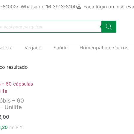
3-8100
Whatsapp: 16 3913-8100
Faça login ou inscrev
Beleza
Vegano
Saúde
Homeopatia e Outros
co resultado
óbis – 60
– Unilife
,00
,20
no PIX