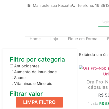
Manipule sua Receita
Telefone: 16 391
Home
Loja
Fique em Forma
Exibindo um úni
Filtro por categoria
Antioxidantes
Aumento da Imunidade
Saúde
Ora Pro-N
Vitaminas e Minerais
cápsulas 
Filtrar valor
R$
56
LIMPA FILTRO
à vista
R$
53