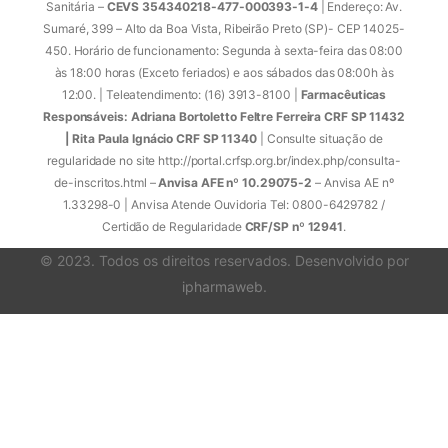
Sanitária –
CEVS 354340218-477-000393-1-4
| Endereço: Av.
Sumaré, 399 – Alto da Boa Vista, Ribeirão Preto (SP)- CEP 14025-
450. Horário de funcionamento: Segunda à sexta-feira das 08:00
às 18:00 horas (Exceto feriados) e aos sábados das 08:00h às
12:00. | Teleatendimento: (16) 3913-8100 |
Farmacêuticas
Responsáveis: Adriana Bortoletto Feltre Ferreira CRF SP 11432
| Rita Paula Ignácio CRF SP 11340
| Consulte situação de
regularidade no site http://portal.crfsp.org.br/index.php/consulta-
de-inscritos.html –
Anvisa AFE nº 10.29075-2
– Anvisa AE nº
1.33298-0 | Anvisa Atende Ouvidoria Tel: 0800-6429782 /
Certidão de Regularidade
CRF/SP nº 12941
.
© 2023. Todos os direitos reservados. Desenvolvido por
ipharmaweb
.