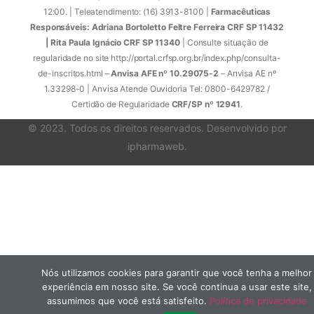
12:00. | Teleatendimento: (16) 3913-8100 |
Farmacêuticas
Responsáveis: Adriana Bortoletto Feltre Ferreira CRF SP 11432
| Rita Paula Ignácio CRF SP 11340
| Consulte situação de
regularidade no site http://portal.crfsp.org.br/index.php/consulta-
de-inscritos.html –
Anvisa AFE nº 10.29075-2
– Anvisa AE nº
1.33298-0 | Anvisa Atende Ouvidoria Tel: 0800-6429782 /
Certidão de Regularidade
CRF/SP nº 12941
.
© 2023. Todos os direitos reservados. Desenvolvido por
ipharmaweb
.
Nós utilizamos cookies para garantir que você tenha a melhor
experiência em nosso site. Se você continua a usar este site,
assumimos que você está satisfeito.
Política de privacidade