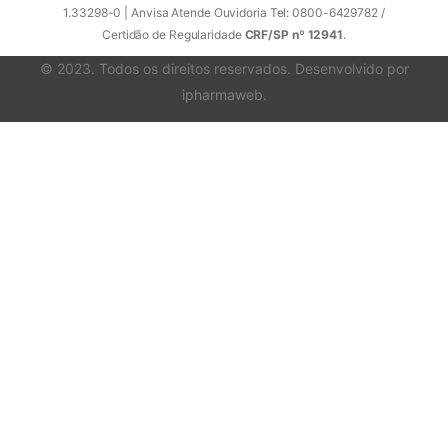
1.33298-0 | Anvisa Atende Ouvidoria Tel: 0800-6429782 /
Certidão de Regularidade
CRF/SP nº 12941
.
© 2023. Todos os direitos reservados. Desenvolvido por
ipharmaweb
.