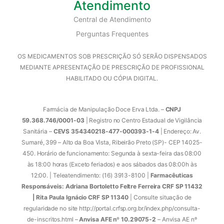
Atendimento
Central de Atendimento
Perguntas Frequentes
OS MEDICAMENTOS SOB PRESCRIÇÃO SÓ SERÃO DISPENSADOS
MEDIANTE APRESENTAÇÃO DE PRESCRIÇÃO DE PROFISSIONAL
HABILITADO OU CÓPIA DIGITAL.
Farmácia de Manipulação Doce Erva Ltda. –
CNPJ
59.368.746/0001-03
| Registro no Centro Estadual de Vigilância
Sanitária –
CEVS 354340218-477-000393-1-4
| Endereço: Av.
Sumaré, 399 – Alto da Boa Vista, Ribeirão Preto (SP)- CEP 14025-
450. Horário de funcionamento: Segunda à sexta-feira das 08:00
às 18:00 horas (Exceto feriados) e aos sábados das 08:00h às
12:00. | Teleatendimento: (16) 3913-8100 |
Farmacêuticas
Responsáveis: Adriana Bortoletto Feltre Ferreira CRF SP 11432
| Rita Paula Ignácio CRF SP 11340
| Consulte situação de
regularidade no site http://portal.crfsp.org.br/index.php/consulta-
de-inscritos.html –
Anvisa AFE nº 10.29075-2
– Anvisa AE nº