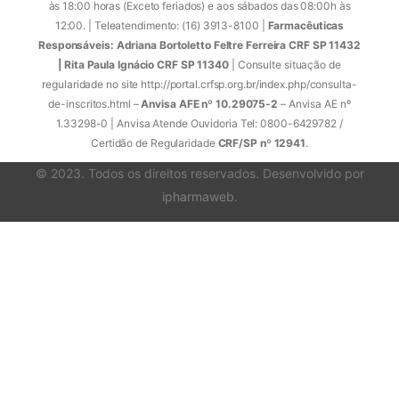
às 18:00 horas (Exceto feriados) e aos sábados das 08:00h às
12:00. | Teleatendimento: (16) 3913-8100 |
Farmacêuticas
Responsáveis: Adriana Bortoletto Feltre Ferreira CRF SP 11432
| Rita Paula Ignácio CRF SP 11340
| Consulte situação de
regularidade no site http://portal.crfsp.org.br/index.php/consulta-
de-inscritos.html –
Anvisa AFE nº 10.29075-2
– Anvisa AE nº
1.33298-0 | Anvisa Atende Ouvidoria Tel: 0800-6429782 /
Certidão de Regularidade
CRF/SP nº 12941
.
© 2023. Todos os direitos reservados. Desenvolvido por
ipharmaweb
.