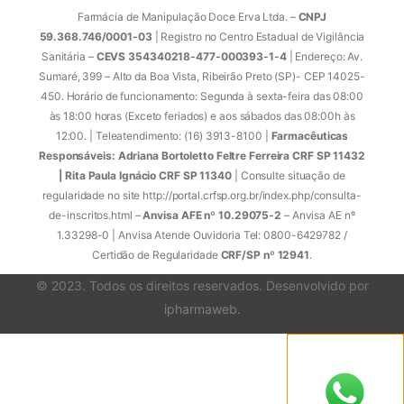
Farmácia de Manipulação Doce Erva Ltda. –
CNPJ
59.368.746/0001-03
| Registro no Centro Estadual de Vigilância
Sanitária –
CEVS 354340218-477-000393-1-4
| Endereço: Av.
Sumaré, 399 – Alto da Boa Vista, Ribeirão Preto (SP)- CEP 14025-
450. Horário de funcionamento: Segunda à sexta-feira das 08:00
às 18:00 horas (Exceto feriados) e aos sábados das 08:00h às
12:00. | Teleatendimento: (16) 3913-8100 |
Farmacêuticas
Responsáveis: Adriana Bortoletto Feltre Ferreira CRF SP 11432
| Rita Paula Ignácio CRF SP 11340
| Consulte situação de
regularidade no site http://portal.crfsp.org.br/index.php/consulta-
de-inscritos.html –
Anvisa AFE nº 10.29075-2
– Anvisa AE nº
1.33298-0 | Anvisa Atende Ouvidoria Tel: 0800-6429782 /
Certidão de Regularidade
CRF/SP nº 12941
.
© 2023. Todos os direitos reservados. Desenvolvido por
ipharmaweb
.