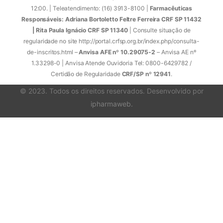
12:00. | Teleatendimento: (16) 3913-8100 |
Farmacêuticas
Responsáveis: Adriana Bortoletto Feltre Ferreira CRF SP 11432
| Rita Paula Ignácio CRF SP 11340
| Consulte situação de
regularidade no site http://portal.crfsp.org.br/index.php/consulta-
de-inscritos.html –
Anvisa AFE nº 10.29075-2
– Anvisa AE nº
1.33298-0 | Anvisa Atende Ouvidoria Tel: 0800-6429782 /
Certidão de Regularidade
CRF/SP nº 12941
.
© 2023. Todos os direitos reservados. Desenvolvido por
ipharmaweb
.