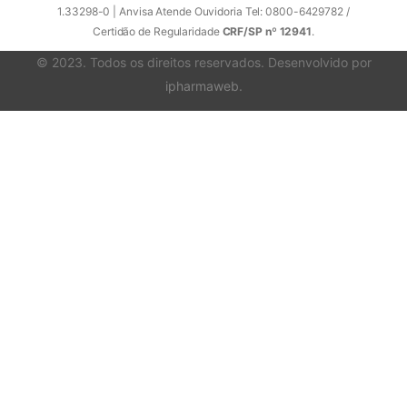
1.33298-0 | Anvisa Atende Ouvidoria Tel: 0800-6429782 /
Certidão de Regularidade
CRF/SP nº 12941
.
© 2023. Todos os direitos reservados. Desenvolvido por
ipharmaweb
.