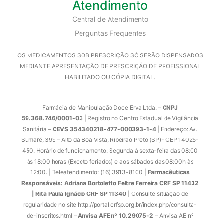
Atendimento
Central de Atendimento
Perguntas Frequentes
OS MEDICAMENTOS SOB PRESCRIÇÃO SÓ SERÃO DISPENSADOS
MEDIANTE APRESENTAÇÃO DE PRESCRIÇÃO DE PROFISSIONAL
HABILITADO OU CÓPIA DIGITAL.
Farmácia de Manipulação Doce Erva Ltda. –
CNPJ
59.368.746/0001-03
| Registro no Centro Estadual de Vigilância
Sanitária –
CEVS 354340218-477-000393-1-4
| Endereço: Av.
Sumaré, 399 – Alto da Boa Vista, Ribeirão Preto (SP)- CEP 14025-
450. Horário de funcionamento: Segunda à sexta-feira das 08:00
às 18:00 horas (Exceto feriados) e aos sábados das 08:00h às
12:00. | Teleatendimento: (16) 3913-8100 |
Farmacêuticas
Responsáveis: Adriana Bortoletto Feltre Ferreira CRF SP 11432
| Rita Paula Ignácio CRF SP 11340
| Consulte situação de
regularidade no site http://portal.crfsp.org.br/index.php/consulta-
de-inscritos.html –
Anvisa AFE nº 10.29075-2
– Anvisa AE nº