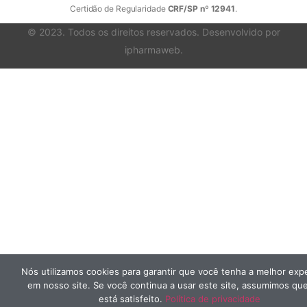
Certidão de Regularidade
CRF/SP nº 12941
.
© 2023. Todos os direitos reservados. Desenvolvido por
ipharmaweb
.
Nós utilizamos cookies para garantir que você tenha a melhor exp
em nosso site. Se você continua a usar este site, assumimos qu
está satisfeito.
Política de privacidade