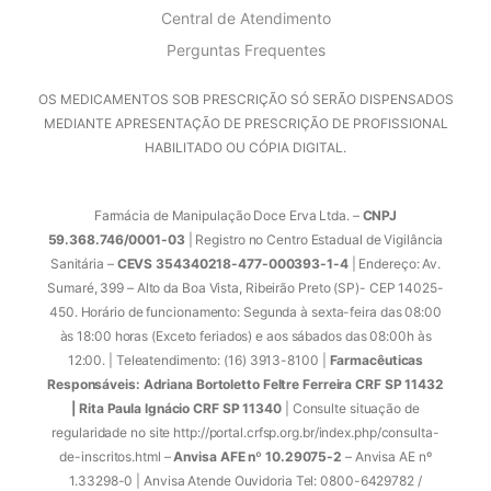
Central de Atendimento
Perguntas Frequentes
OS MEDICAMENTOS SOB PRESCRIÇÃO SÓ SERÃO DISPENSADOS
MEDIANTE APRESENTAÇÃO DE PRESCRIÇÃO DE PROFISSIONAL
HABILITADO OU CÓPIA DIGITAL.
Farmácia de Manipulação Doce Erva Ltda. –
CNPJ
59.368.746/0001-03
| Registro no Centro Estadual de Vigilância
Sanitária –
CEVS 354340218-477-000393-1-4
| Endereço: Av.
Sumaré, 399 – Alto da Boa Vista, Ribeirão Preto (SP)- CEP 14025-
450. Horário de funcionamento: Segunda à sexta-feira das 08:00
às 18:00 horas (Exceto feriados) e aos sábados das 08:00h às
12:00. | Teleatendimento: (16) 3913-8100 |
Farmacêuticas
Responsáveis: Adriana Bortoletto Feltre Ferreira CRF SP 11432
| Rita Paula Ignácio CRF SP 11340
| Consulte situação de
regularidade no site http://portal.crfsp.org.br/index.php/consulta-
de-inscritos.html –
Anvisa AFE nº 10.29075-2
– Anvisa AE nº
1.33298-0 | Anvisa Atende Ouvidoria Tel: 0800-6429782 /