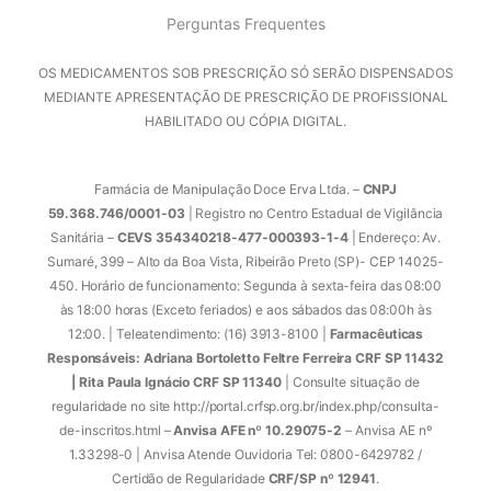
Perguntas Frequentes
OS MEDICAMENTOS SOB PRESCRIÇÃO SÓ SERÃO DISPENSADOS
MEDIANTE APRESENTAÇÃO DE PRESCRIÇÃO DE PROFISSIONAL
HABILITADO OU CÓPIA DIGITAL.
Farmácia de Manipulação Doce Erva Ltda. –
CNPJ
59.368.746/0001-03
| Registro no Centro Estadual de Vigilância
Sanitária –
CEVS 354340218-477-000393-1-4
| Endereço: Av.
Sumaré, 399 – Alto da Boa Vista, Ribeirão Preto (SP)- CEP 14025-
450. Horário de funcionamento: Segunda à sexta-feira das 08:00
às 18:00 horas (Exceto feriados) e aos sábados das 08:00h às
12:00. | Teleatendimento: (16) 3913-8100 |
Farmacêuticas
Responsáveis: Adriana Bortoletto Feltre Ferreira CRF SP 11432
| Rita Paula Ignácio CRF SP 11340
| Consulte situação de
regularidade no site http://portal.crfsp.org.br/index.php/consulta-
de-inscritos.html –
Anvisa AFE nº 10.29075-2
– Anvisa AE nº
1.33298-0 | Anvisa Atende Ouvidoria Tel: 0800-6429782 /
Certidão de Regularidade
CRF/SP nº 12941
.