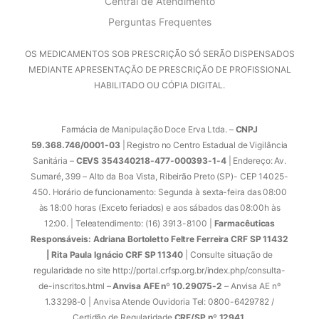
Central de Atendimento
Perguntas Frequentes
OS MEDICAMENTOS SOB PRESCRIÇÃO SÓ SERÃO DISPENSADOS
MEDIANTE APRESENTAÇÃO DE PRESCRIÇÃO DE PROFISSIONAL
HABILITADO OU CÓPIA DIGITAL.
Farmácia de Manipulação Doce Erva Ltda. –
CNPJ
59.368.746/0001-03
| Registro no Centro Estadual de Vigilância
Sanitária –
CEVS 354340218-477-000393-1-4
| Endereço: Av.
Sumaré, 399 – Alto da Boa Vista, Ribeirão Preto (SP)- CEP 14025-
450. Horário de funcionamento: Segunda à sexta-feira das 08:00
às 18:00 horas (Exceto feriados) e aos sábados das 08:00h às
12:00. | Teleatendimento: (16) 3913-8100 |
Farmacêuticas
Responsáveis: Adriana Bortoletto Feltre Ferreira CRF SP 11432
| Rita Paula Ignácio CRF SP 11340
| Consulte situação de
regularidade no site http://portal.crfsp.org.br/index.php/consulta-
de-inscritos.html –
Anvisa AFE nº 10.29075-2
– Anvisa AE nº
1.33298-0 | Anvisa Atende Ouvidoria Tel: 0800-6429782 /
Certidão de Regularidade
CRF/SP nº 12941
.