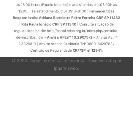
às 18:00 horas (Exceto feriados) e aos sábados das 08:00h às
12:00. | Teleatendimento: (16) 3913-8100 |
Farmacêuticas
Responsáveis: Adriana Bortoletto Feltre Ferreira CRF SP 11432
| Rita Paula Ignácio CRF SP 11340
| Consulte situação de
regularidade no site http://portal.crfsp.org.br/index.php/consulta-
de-inscritos.html –
Anvisa AFE nº 10.29075-2
– Anvisa AE nº
1.33298-0 | Anvisa Atende Ouvidoria Tel: 0800-6429782 /
Certidão de Regularidade
CRF/SP nº 12941
.
© 2023. Todos os direitos reservados. Desenvolvido por
ipharmaweb
.