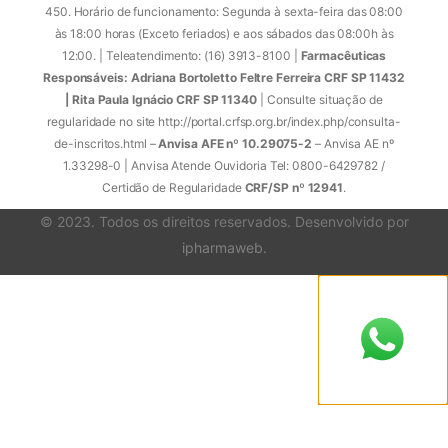
450. Horário de funcionamento: Segunda à sexta-feira das 08:00
às 18:00 horas (Exceto feriados) e aos sábados das 08:00h às
12:00. | Teleatendimento: (16) 3913-8100 |
Farmacêuticas
Responsáveis: Adriana Bortoletto Feltre Ferreira CRF SP 11432
| Rita Paula Ignácio CRF SP 11340
| Consulte situação de
regularidade no site http://portal.crfsp.org.br/index.php/consulta-
de-inscritos.html –
Anvisa AFE nº 10.29075-2
– Anvisa AE nº
1.33298-0 | Anvisa Atende Ouvidoria Tel: 0800-6429782 /
Certidão de Regularidade
CRF/SP nº 12941
.
© 2023. Todos os direitos reservados. Desenvolvido por
ipharmaweb
.