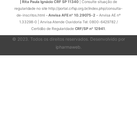
| Rita Paula Ignácio CRF SP 11340
| Consulte situação de
regularidade no site http://portal.crfsp.org.br/index.php/consulta-
de-inscritos.html –
Anvisa AFE nº 10.29075-2
– Anvisa AE nº
1.33298-0 | Anvisa Atende Ouvidoria Tel: 0800-6429782 /
Certidão de Regularidade
CRF/SP nº 12941
.
© 2023. Todos os direitos reservados. Desenvolvido por
ipharmaweb
.