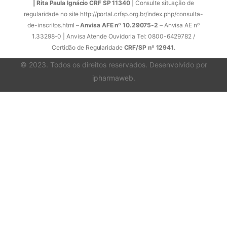
| Rita Paula Ignácio CRF SP 11340
| Consulte situação de
regularidade no site http://portal.crfsp.org.br/index.php/consulta-
de-inscritos.html –
Anvisa AFE nº 10.29075-2
– Anvisa AE nº
1.33298-0 | Anvisa Atende Ouvidoria Tel: 0800-6429782 /
Certidão de Regularidade
CRF/SP nº 12941
.
© 2023. Todos os direitos reservados. Desenvolvido por
ipharmaweb
.