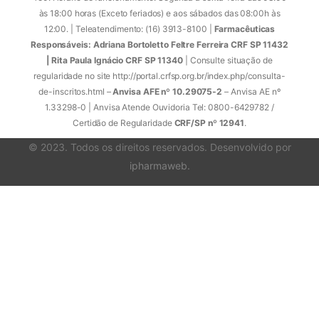
às 18:00 horas (Exceto feriados) e aos sábados das 08:00h às
12:00. | Teleatendimento: (16) 3913-8100 |
Farmacêuticas
Responsáveis: Adriana Bortoletto Feltre Ferreira CRF SP 11432
| Rita Paula Ignácio CRF SP 11340
| Consulte situação de
regularidade no site http://portal.crfsp.org.br/index.php/consulta-
de-inscritos.html –
Anvisa AFE nº 10.29075-2
– Anvisa AE nº
1.33298-0 | Anvisa Atende Ouvidoria Tel: 0800-6429782 /
Certidão de Regularidade
CRF/SP nº 12941
.
© 2023. Todos os direitos reservados. Desenvolvido por
ipharmaweb
.