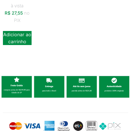
à vista
R$
27,55
no
PIX
Adicionar ao
carrinho