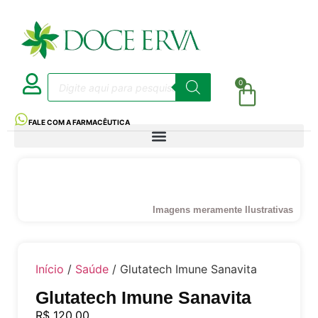
0
FALE COM A FARMACÊUTICA
Imagens meramente Ilustrativas
Início
/
Saúde
/ Glutatech Imune Sanavita
Glutatech Imune Sanavita
R$
120,00