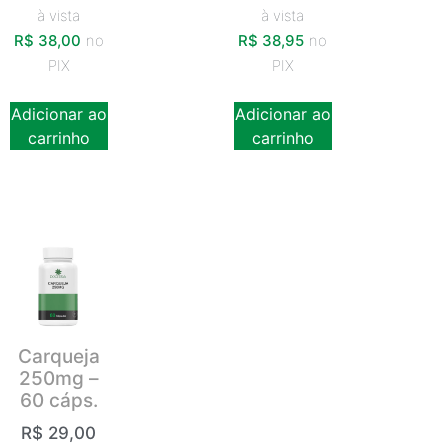
à vista
à vista
R$
38,00
no
R$
38,95
no
PIX
PIX
Adicionar ao
Adicionar ao
carrinho
carrinho
Carqueja
250mg –
60 cáps.
R$
29,00