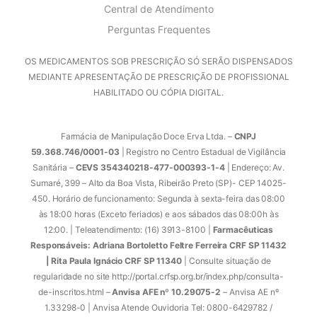
Central de Atendimento
Perguntas Frequentes
OS MEDICAMENTOS SOB PRESCRIÇÃO SÓ SERÃO DISPENSADOS
MEDIANTE APRESENTAÇÃO DE PRESCRIÇÃO DE PROFISSIONAL
HABILITADO OU CÓPIA DIGITAL.
Farmácia de Manipulação Doce Erva Ltda. –
CNPJ
59.368.746/0001-03
| Registro no Centro Estadual de Vigilância
Sanitária –
CEVS 354340218-477-000393-1-4
| Endereço: Av.
Sumaré, 399 – Alto da Boa Vista, Ribeirão Preto (SP)- CEP 14025-
450. Horário de funcionamento: Segunda à sexta-feira das 08:00
às 18:00 horas (Exceto feriados) e aos sábados das 08:00h às
12:00. | Teleatendimento: (16) 3913-8100 |
Farmacêuticas
Responsáveis: Adriana Bortoletto Feltre Ferreira CRF SP 11432
| Rita Paula Ignácio CRF SP 11340
| Consulte situação de
regularidade no site http://portal.crfsp.org.br/index.php/consulta-
de-inscritos.html –
Anvisa AFE nº 10.29075-2
– Anvisa AE nº
1.33298-0 | Anvisa Atende Ouvidoria Tel: 0800-6429782 /