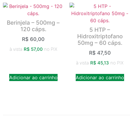
Berinjela – 500mg –
120 cáps.
5 HTP –
Hidroxitriptofano
R$
60,00
50mg – 60 cáps.
à vista
R$
57,00
no PIX
R$
47,50
à vista
R$
45,13
no PIX
Adicionar ao carrinho
Adicionar ao carrinho