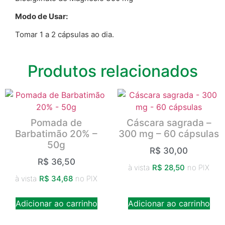
Modo de Usar:
Tomar 1 a 2 cápsulas ao dia.
Produtos relacionados
Pomada de
Cáscara sagrada –
Barbatimão 20% –
300 mg – 60 cápsulas
50g
R$
30,00
R$
36,50
à vista
R$
28,50
no PIX
à vista
R$
34,68
no PIX
Adicionar ao carrinho
Adicionar ao carrinho