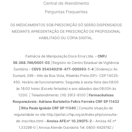
Central de Atendimento
Perguntas Frequentes
OS MEDICAMENTOS SOB PRESCRIÇÃO SÓ SERÃO DISPENSADOS
MEDIANTE APRESENTAÇÃO DE PRESCRIÇÃO DE PROFISSIONAL
HABILITADO OU CÓPIA DIGITAL.
Farmácia de Manipulação Doce Erva Ltda. –
CNPJ
59.368.746/0001-03
| Registro no Centro Estadual de Vigilância
Sanitária –
CEVS 354340218-477-000393-1-4
| Endereço: Av.
Sumaré, 399 – Alto da Boa Vista, Ribeirão Preto (SP)- CEP 14025-
450. Horário de funcionamento: Segunda à sexta-feira das 08:00
às 18:00 horas (Exceto feriados) e aos sábados das 08:00h às
12:00. | Teleatendimento: (16) 3913-8100 |
Farmacêuticas
Responsáveis: Adriana Bortoletto Feltre Ferreira CRF SP 11432
| Rita Paula Ignácio CRF SP 11340
| Consulte situação de
regularidade no site http://portal.crfsp.org.br/index.php/consulta-
de-inscritos.html –
Anvisa AFE nº 10.29075-2
– Anvisa AE nº
1.33298-0 | Anvisa Atende Ouvidoria Tel: 0800-6429782 /