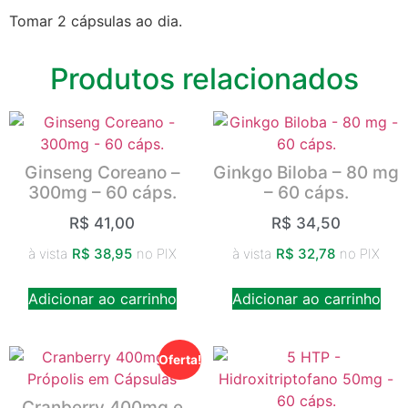
Tomar 2 cápsulas ao dia.
Produtos relacionados
Ginseng Coreano –
Ginkgo Biloba – 80 mg
300mg – 60 cáps.
– 60 cáps.
R$
41,00
R$
34,50
à vista
R$
38,95
no PIX
à vista
R$
32,78
no PIX
Adicionar ao carrinho
Adicionar ao carrinho
Oferta!
Cranberry 400mg e