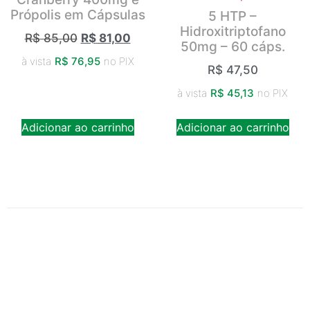
Própolis em Cápsulas
5 HTP –
Hidroxitriptofano
R$
85,00
R$
81,00
50mg – 60 cáps.
à vista
R$
76,95
no PIX
R$
47,50
à vista
R$
45,13
no PIX
Adicionar ao carrinho
Adicionar ao carrinho