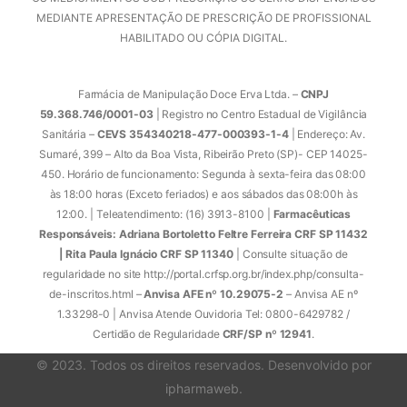
MEDIANTE APRESENTAÇÃO DE PRESCRIÇÃO DE PROFISSIONAL
HABILITADO OU CÓPIA DIGITAL.
Farmácia de Manipulação Doce Erva Ltda. –
CNPJ
59.368.746/0001-03
| Registro no Centro Estadual de Vigilância
Sanitária –
CEVS 354340218-477-000393-1-4
| Endereço: Av.
Sumaré, 399 – Alto da Boa Vista, Ribeirão Preto (SP)- CEP 14025-
450. Horário de funcionamento: Segunda à sexta-feira das 08:00
às 18:00 horas (Exceto feriados) e aos sábados das 08:00h às
12:00. | Teleatendimento: (16) 3913-8100 |
Farmacêuticas
Responsáveis: Adriana Bortoletto Feltre Ferreira CRF SP 11432
| Rita Paula Ignácio CRF SP 11340
| Consulte situação de
regularidade no site http://portal.crfsp.org.br/index.php/consulta-
de-inscritos.html –
Anvisa AFE nº 10.29075-2
– Anvisa AE nº
1.33298-0 | Anvisa Atende Ouvidoria Tel: 0800-6429782 /
Certidão de Regularidade
CRF/SP nº 12941
.
© 2023. Todos os direitos reservados. Desenvolvido por
ipharmaweb
.