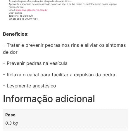
As embalagens não podem ter alegações terapêuticas.
Aproveite as formas de comunicação do nosso site, e saiba todos os detalhes com nossa equipe
farmacêutica.
Email:
doceerva@doceerva.com.br
Chat on line
Telefone: 16 3918100
Whats app 16 999941654
Benefícios
:
– Tratar e prevenir pedras nos rins e aliviar os sintomas
de dor
– Prevenir pedras na vesícula
– Relaxa o canal para facilitar a expulsão da pedra
– Levemente anestésico
Informação adicional
Peso
0,3 kg