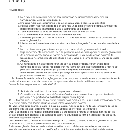
urinário.
Advertências:
Não faça uso de medicamentos sem orientação de um profissional médico ou
farmacêutico. Evite automedicação.
Imagens meramente ilustrativas, sem nenhuma alusão técnica ou científica
Pessoas com hipersensibilidade à substância , não deve ingerir o produto. Em caso de
hipersensibilidade interrompa o uso e comunique seu médico.
Todo medicamento deve ser mantido fora do alcance das crianças.
Não use medicamento com prazo de validade vencido.
Mulheres grávidas ou amamentando e crianças não devem utilizar esse produtos sem
orientação médica.
Manter o medicamento em temperatura ambiente, longe de fontes de calor, umidade e
luz.
Não partir ou mastigar, e tome sempre com quantidade generosas de líquidos.
Siga corretamente o modo de usar, se persistirem os sintomas procure orientação médica.
As indicações postas não se tratam de propaganda, e sim de descrição do produto,
baseadas em conhecimento científicos e nos laudos dos fornecedores autorizados pela
ANVISA
Os resultados e indicações referentes ao uso desse produto, foram avaliados e
comprovados pelo fabricante deste insumo farmacêutico. Não garantimos o resultado
pois estes variam de pessoa pra pessoa e depende de diversos fatores como
alimentação, prática de exercícios, presença de outras patologias e o uso correto do
produto conforme descrito na posologia.
12- Somos Farmácia de Manipulação, portanto os produtos naturais anunciados neste site serão
produzidos sob encomenda do comprador após o recebimento do pedido e aprovação do
farmacêutico, segundo normas da ANVISA
Se trata de produto adjuvante ou suplemento alimentar.
Os medicamentos sob prescrição só serão dispensados mediante apresentação de
prescrição de profissional habilitado ou por cópia digital.
15-Os fitoterápicos , em geral, tem efeitos terapêuticos mais suaves, o que pode explicar a redução
de efeitos colaterais. Porém alguns efeitos colaterais podem ocorrer.
16-Mantenha seus exames em dia, a ação do medicamento pode ser alterada em portadores de
problemas de tireoide, síndrome metabólica, obesidade mórbida, entre outros.
OBS: É permitida às farmácias de manipulação e drogarias a entrega de medicamentos por via
postal, desde que atendidas as condições sanitárias que assegurem a integridade do produto,
conforme legislação vigente.
O estabelecimento farmacêutico deve assegurar ao usuário o direito a informação e orientação
quanto ao uso do medicamento solicitado por meio remoto.
A dispensação de plantas medicinais é privativa das farmácias e ervanarias, observando
acondicionamento adequado e classificação botânica e orientação de profissional da saúde.