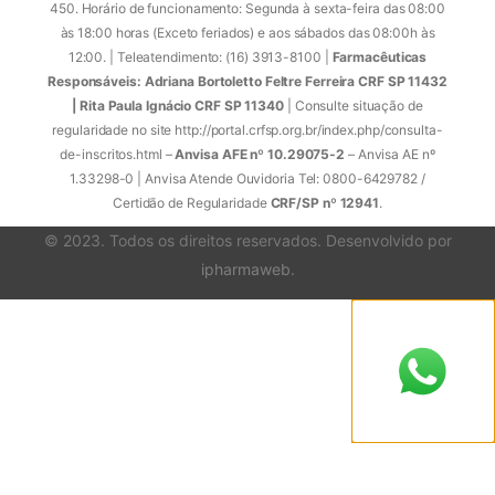
450. Horário de funcionamento: Segunda à sexta-feira das 08:00
às 18:00 horas (Exceto feriados) e aos sábados das 08:00h às
12:00. | Teleatendimento: (16) 3913-8100 |
Farmacêuticas
Responsáveis: Adriana Bortoletto Feltre Ferreira CRF SP 11432
| Rita Paula Ignácio CRF SP 11340
| Consulte situação de
regularidade no site http://portal.crfsp.org.br/index.php/consulta-
de-inscritos.html –
Anvisa AFE nº 10.29075-2
– Anvisa AE nº
1.33298-0 | Anvisa Atende Ouvidoria Tel: 0800-6429782 /
Certidão de Regularidade
CRF/SP nº 12941
.
© 2023. Todos os direitos reservados. Desenvolvido por
ipharmaweb
.