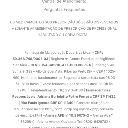
Central de Atendimento
Perguntas Frequentes
OS MEDICAMENTOS SOB PRESCRIÇÃO SÓ SERÃO DISPENSADOS
MEDIANTE APRESENTAÇÃO DE PRESCRIÇÃO DE PROFISSIONAL
HABILITADO OU CÓPIA DIGITAL.
Farmácia de Manipulação Doce Erva Ltda. –
CNPJ
59.368.746/0001-03
| Registro no Centro Estadual de Vigilância
Sanitária –
CEVS 354340218-477-000393-1-4
| Endereço: Av.
Sumaré, 399 – Alto da Boa Vista, Ribeirão Preto (SP)- CEP 14025-
450. Horário de funcionamento: Segunda à sexta-feira das 08:00
às 18:00 horas (Exceto feriados) e aos sábados das 08:00h às
12:00. | Teleatendimento: (16) 3913-8100 |
Farmacêuticas
Responsáveis: Adriana Bortoletto Feltre Ferreira CRF SP 11432
| Rita Paula Ignácio CRF SP 11340
| Consulte situação de
regularidade no site http://portal.crfsp.org.br/index.php/consulta-
de-inscritos.html –
Anvisa AFE nº 10.29075-2
– Anvisa AE nº
1.33298-0 | Anvisa Atende Ouvidoria Tel: 0800-6429782 /
Certidão de Regularidade
CRF/SP nº 12941
.