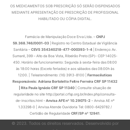
OS MEDICAMENTOS SOB PRESCRIÇÃO SÓ SERÃO DISPENSADOS
MEDIANTE APRESENTAÇÃO DE PRESCRIÇÃO DE PROFISSIONAL
HABILITADO OU CÓPIA DIGITAL.
Farmácia de Manipulação Doce Erva Ltda. –
CNPJ
59.368.746/0001-03
| Registro no Centro Estadual de Vigilância
Sanitária –
CEVS 354340218-477-000393-1-4
| Endereço: Av.
Sumaré, 399 – Alto da Boa Vista, Ribeirão Preto (SP)- CEP 14025-
450. Horário de funcionamento: Segunda à sexta-feira das 08:00
às 18:00 horas (Exceto feriados) e aos sábados das 08:00h às
12:00. | Teleatendimento: (16) 3913-8100 |
Farmacêuticas
Responsáveis: Adriana Bortoletto Feltre Ferreira CRF SP 11432
| Rita Paula Ignácio CRF SP 11340
| Consulte situação de
regularidade no site http://portal.crfsp.org.br/index.php/consulta-
de-inscritos.html –
Anvisa AFE nº 10.29075-2
– Anvisa AE nº
1.33298-0 | Anvisa Atende Ouvidoria Tel: 0800-6429782 /
Certidão de Regularidade
CRF/SP nº 12941
.
© 2023. Todos os direitos reservados. Desenvolvido por