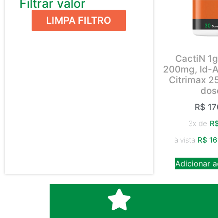
Filtrar valor
LIMPA FILTRO
CactiN 1g
200mg, Id-A
Citrimax 2
dos
R$
17
3x de
R
à vista
R$
16
Adicionar a