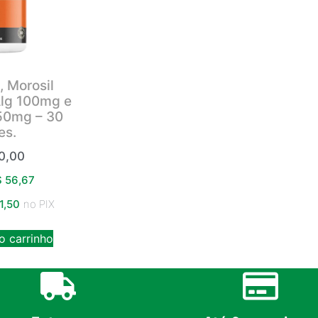
, Morosil
lg 100mg e
50mg – 30
es.
0,00
$
56,67
1,50
no PIX
o carrinho