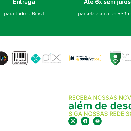
Entrega
Até 6x sem juros
para todo o Brasil
parcela acima de R$35
RECEBA NOSSAS NOV
além de desc
SiGA NOSSAS REDE S