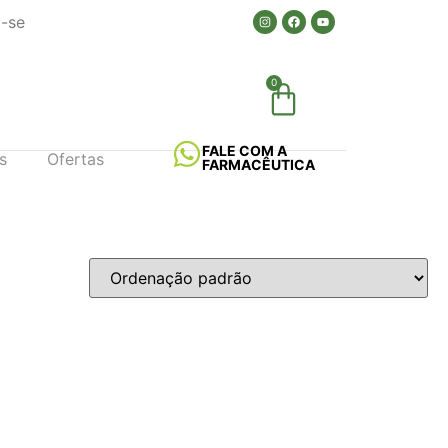
a-se
0
FALE COM A
s
Ofertas
FARMACÊUTICA