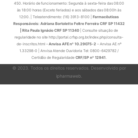
450. Horário de funcionamento: Segunda à sexta-feira das 08:00
às 18:00 horas (Exceto feriados) e aos sábados das 08:00h às
12:00. | Teleatendimento: (16) 3913-8100 |
Farmacêuticas
Responsáveis: Adriana Bortoletto Feltre Ferreira CRF SP 11432
| Rita Paula Ignácio CRF SP 11340
| Consulte situação de
regularidade no site http://portal.crfsp.org.br/index.php/consulta-
de-inscritos.html –
Anvisa AFE nº 10.29075-2
– Anvisa AE nº
1.33298-0 | Anvisa Atende Ouvidoria Tel: 0800-6429782 /
Certidão de Regularidade
CRF/SP nº 12941
.
© 2023. Todos os direitos reservados. Desenvolvido por
ipharmaweb
.