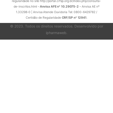
regularidade no site http://portal.crfsp.org.br/index.php/consulta-
de-inscritos.html –
Anvisa AFE nº 10.29075-2
– Anvisa AE nº
1.33298-0 | Anvisa Atende Ouvidoria Tel: 0800-6429782 /
Certidão de Regularidade
CRF/SP nº 12941
.
© 2023. Todos os direitos reservados. Desenvolvido por
ipharmaweb
.