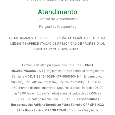
Atendimento
Central de Atendimento
Perguntas Frequentes
OS MEDICAMENTOS SOB PRESCRIÇÃO SÓ SERÃO DISPENSADOS
MEDIANTE APRESENTAÇÃO DE PRESCRIÇÃO DE PROFISSIONAL
HABILITADO OU CÓPIA DIGITAL.
Farmácia de Manipulação Doce Erva Ltda. –
CNPJ
59.368.746/0001-03
| Registro no Centro Estadual de Vigilância
Sanitária –
CEVS 354340218-477-000393-1-4
| Endereço: Av.
Sumaré, 399 – Alto da Boa Vista, Ribeirão Preto (SP)- CEP 14025-
450. Horário de funcionamento: Segunda à sexta-feira das 08:00
às 18:00 horas (Exceto feriados) e aos sábados das 08:00h às
12:00. | Teleatendimento: (16) 3913-8100 |
Farmacêuticas
Responsáveis: Adriana Bortoletto Feltre Ferreira CRF SP 11432
| Rita Paula Ignácio CRF SP 11340
| Consulte situação de