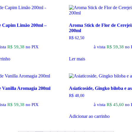
e Capim Limão 200ml –
Aroma Stick de Flor de Cereje
200ml
R$
62,50
ista
R$
59,38
no PIX
à vista
R$
59,38
no 
rrinho
Ler mais
e Vanilla Aromagia 200ml
Asiaticoside, Gingko biloba e as
R$
48,00
ista
R$
59,38
no PIX
à vista
R$
45,60
no 
Adicionar ao carrinho