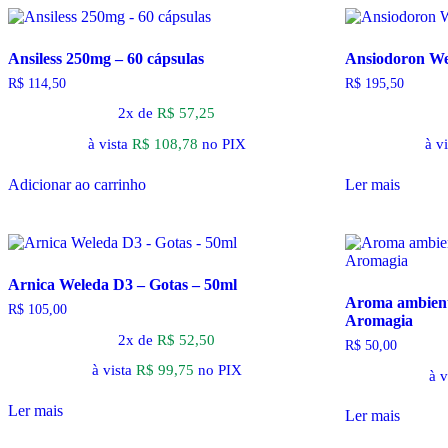
Ansiless 250mg – 60 cápsulas
Ansiodoron We
R$
114,50
R$
195,50
2x de
R$
57,25
à vista
R$
108,78
no PIX
à vi
Adicionar ao carrinho
Ler mais
Arnica Weleda D3 – Gotas – 50ml
Aroma ambient
R$
105,00
Aromagia
2x de
R$
52,50
R$
50,00
à vista
R$
99,75
no PIX
à v
Ler mais
Ler mais